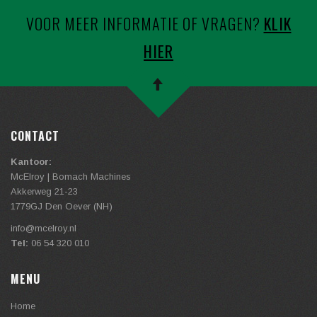
VOOR MEER INFORMATIE OF VRAGEN?
KLIK
HIER
CONTACT
Kantoor:
McElroy | Bomach Machines
Akkerweg 21-23
1779GJ Den Oever (NH)
info@
mcelroy.nl
Tel:
06 54 320 010
MENU
Home