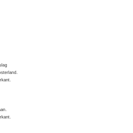
fslag
osterland.
rkant.
aan.
rkant.