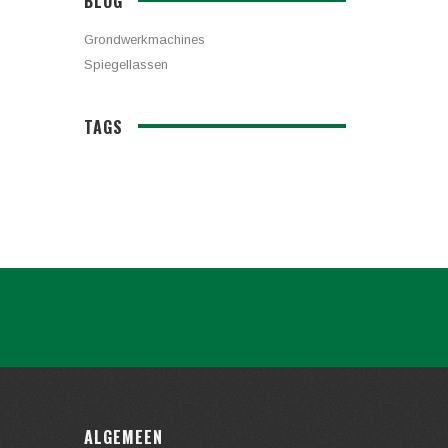
BLOG
Grondwerkmachines
Spiegellassen
TAGS
ALGEMEEN